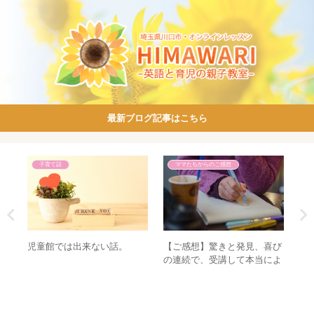
最新ブログ記事はこちら
子育て話
ママたちからのご感想
せ
児童館では出来ない話。
【ご感想】驚きと発見、喜び
脱
る
の連続で、受講して本当によ
かった！フォニックスレッス
ン