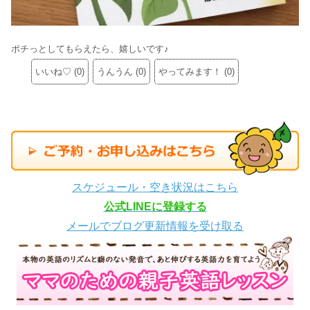
ポチっとしてもらえたら、嬉しいです♪
いいね♡
(
0
)
うんうん
(
0
)
やってみます！
(
0
)
スケジュール・空き状況はこちら
公式LINEに登録する
メールでブログ更新情報を受け取る