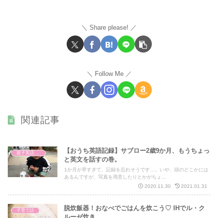
Share please!
Follow Me
関連記事
【おうち英語記録】サブロー2歳9か月、もうちょっ
親子英語レッスン
と英文を話すの巻。
1か月が早すぎて、記録を忘れそうです…。いや、頭のどこかには
あるんですが、写真を用意したりとかがちょ...
2020.11.30
2021.01.31
脱炊飯器！おなべでごはんを炊こう♡ IHでル・ク
子育て話
ルーゼ炊き。