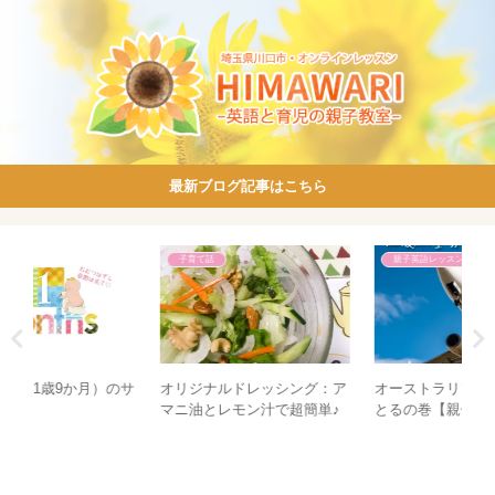
最新ブログ記事はこちら
子育て話
親子英語レッスン
のサ
オリジナルドレッシング：ア
オーストラリア往復航空券を
子
マニ油とレモン汁で超簡単♪
とるの巻【親子留学物語】
念