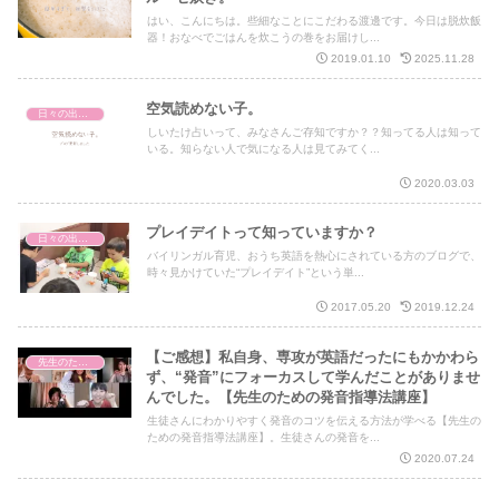
はい、こんにちは。些細なことにこだわる渡邊です。今日は脱炊飯
器！おなべでごはんを炊こうの巻をお届けし...
2019.01.10
2025.11.28
空気読めない子。
日々の出来事
しいたけ占いって、みなさんご存知ですか？？知ってる人は知って
いる。知らない人で気になる人は見てみてく...
2020.03.03
プレイデイトって知っていますか？
日々の出来事
バイリンガル育児、おうち英語を熱心にされている方のブログで、
時々見かけていた“プレイデイト”という単...
2017.05.20
2019.12.24
【ご感想】私自身、専攻が英語だったにもかかわら
先生のための発音指導法講座
ず、“発音”にフォーカスして学んだことがありませ
んでした。【先生のための発音指導法講座】
生徒さんにわかりやすく発音のコツを伝える方法が学べる【先生の
ための発音指導法講座】。生徒さんの発音を...
2020.07.24