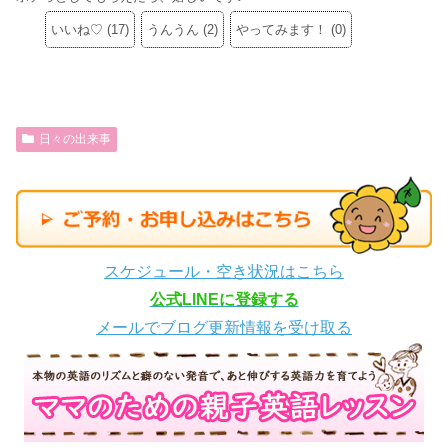
いいね♡
(
17
)
うんうん
(
2
)
やってみます！
(
0
)
日々の出来事
スケジュール・空き状況はこちら
公式LINEに登録する
メールでブログ更新情報を受け取る