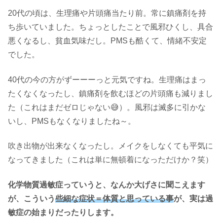
20代の頃は、生理痛や片頭痛当たり前。常に鎮痛剤を持
ち歩いていました。ちょっとしたことで風邪ひくし、具合
悪くなるし、貧血気味だし。PMSも酷くて、情緒不安定
でした。
40代の今の方がずーーーっと元気ですね。生理痛はまっ
たくなくなったし、鎮痛剤を飲むほどの片頭痛も減りまし
た（これはまだゼロじゃない😅）。風邪は滅多に引かな
いし、PMSもなくなりましたね～。
吹き出物が出来なくなったし。メイクをしなくても平気に
なってきました（これは単に無頓着になっただけか？笑）
化学物質過敏症っていうと、なんか大げさに聞こえます
が、こういう
些細な症状＝体質と思っている事
が、実は過
敏症の始まりだったりします。