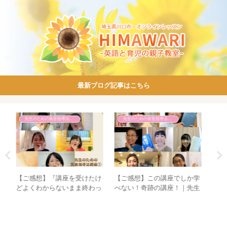
最新ブログ記事はこちら
親子英語レッスン
先生のための発音指導法講座
か学
なんのための親子英語レッス
60分で英語の音の基本を学ぼ
母
先生
ンだろう？？
う！【いってみよう英語の音
結
③
45】