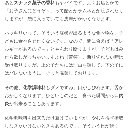
あと
スナック菓子の香料
もヤバイです。よくお店とかで
「お子さんにどうぞ～」って飴とかラムネとか渡されたり
しますが、袋に入っていても皮膚がかゆくなります。
ハッキリいって、そういう症状が出るような食べ物を、子
どもに食べさせたくないです。なので、間に合えば「アレ
ルギーがあるので～」とやんわり断りますが、子どもはみ
たら欲しがっちゃいますよね（苦笑）。断り切れない時は
受け取りますが、上の子たちには理由を話して、下の子に
はバレないように、そっと廃棄しております。
その他、
化学調味料
もダメですね。口がしびれます。舌が
おかしくなります。ひどいものだと、食べた瞬間から
口内
炎
が出来ることもあります。
化学調味料も出来るだけ避けていますが、やむを得ず摂取
しなきゃいけないときもあるので…。そういう日が続く