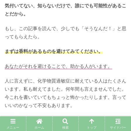
気付いてない、知らないだけで、誰にでも可能性があるこ
とだから。
もし、この記事を読んで、少しでも「そうなんだ！」と思
ってもらえたら。
まずは香料があるものを避けてみてください。
あなたがそれを避けることで、助かる人がいます。
人に言えずに、化学物質過敏症に耐えている人はたくさん
います。私も耐えてました。何年間も言えませんでした。
今これを書いていてもちょっと怖かったりします。言って
いいのかなって不安もあります。
あまりにも普通に、それを使っている人が多すぎるから。
メニュー
ホーム
検索
トップ
サイドバー
誰も悪気なんてないのはわかっています。指摘したらモヤ