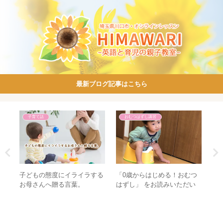
最新ブログ記事はこちら
子育て話
おむつはずし講習
と、
子どもの態度にイライラする
「0歳からはじめる！おむつ
【
視聴
お母さんへ贈る言葉。
はずし」 をお読みいただい
口
たみなさんへ