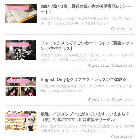
8歳と7歳と1歳、最近の我が家の英語育児レポーー
親子英語レッスン
ート！
秋晴れですねぇ…やっぱり私は秋が一番スキです。青い空、高い
空、暑い日差しと冷たい風。それを感じながら...
2019.10.28
フォニックスってすごいわー！【キッズ英語レッス
園児・小学生 キッズ英語
ン 小学生クラス】
表向きにはぜんっぜん募集はしていないし、レッスンレポも書いて
ないんです。完全裏メニューなんですが…。...
2019.05.12
2020.02.23
English Onlyをクリスマス・レッスンで体験☆
親子英語レッスン
今週は2017年度最後の親子英語、クリスマスレッスンでした☆最
後にして本気のEnglish Only...
2017.12.15
2021.04.05
最近、インスタブームがきています←いまさら？
親子英語レッスン
（笑）#川口市ママ #川口市親子サークル
自称、主婦にしてはネットヲタクのわたくし渡邊いくみは。世の中
で流行るあれこれを、ちょっと先取りして、...
2019.11.09