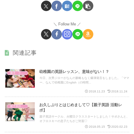
Follow Me
関連記事
幼稚園の英語レッスン、意味がない！？
園児・小学生 キッズ英語
今日、次男ジローがなんの脈略もなく爆弾発言をしました。「ママ
ー、なんで幼稚園にEnglish（の時間...
2018.11.23
2018.11.24
お久しぶりとはじめまして♡【親子英語 活動レ
親子英語レッスン
ポ】
親子英語サークル、火曜日クラススタートしました！サボさんと、
オフロスキーの息子たちがご対面♡
2018.05.15
2020.02.23