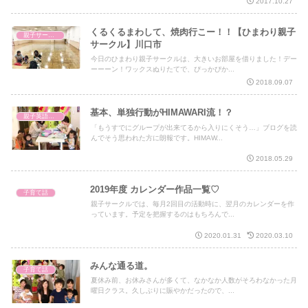
2017.10.27
くるくるまわして、焼肉行こー！！【ひまわり親子
親子サークル
サークル】川口市
今日のひまわり親子サークルは、大きいお部屋を借りました！デー
ーーーン！ワックスぬりたてで、ぴっかぴか...
2018.09.07
基本、単独行動がHIMAWARI流！？
親子英語レッスン
「もうすでにグループが出来てるから入りにくそう…」ブログを読
んでそう思われた方に朗報です。HIMAW...
2018.05.29
2019年度 カレンダー作品一覧♡
子育て話
親子サークルでは、毎月2回目の活動時に、翌月のカレンダーを作
っています。予定を把握するのはもちろんで...
2020.01.31
2020.03.10
みんな通る道。
子育て話
夏休み前、お休みさんが多くて、なかなか人数がそろわなかった月
曜日クラス。久しぶりに賑やかだったので、...