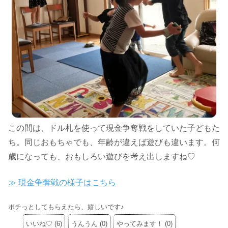
この間は、ドル札を使って現金争奪戦をしていた子どもた
ち。同じおもちゃでも、年齢が違えば遊びも違います。何
歳になっても、おもしろい遊びを考え出しますね♡
≫ 現金争奪戦の様子はこちら
ポチっとしてもらえたら、嬉しいです♪
いいね♡
(
6
)
うんうん
(
0
)
やってみます！
(
0
)