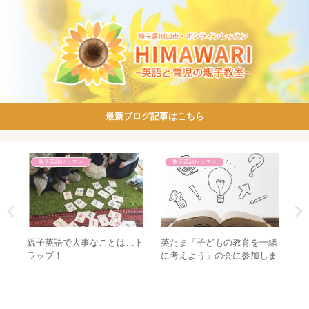
最新ブログ記事はこちら
親子英語レッスン
親子英語レッスン
厚い
親子英語で大事なことは…ト
英たま「子どもの教育を一緒
発
ま
ラップ！
に考えよう」の会に参加しま
よ
導法
した！
な
い