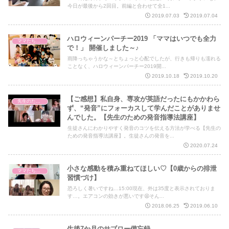
今日が最後から2回目。前編と合わせて全1...
2019.07.03
2019.07.04
ハロウィーンパーチー2019 「ママはいつでも全力
ママたちからのご感想
で！」 開催しました～♪
雨降っちゃうかな～とちょっと心配でしたが、行きも帰りも濡れる
ことなく、ハロウィーンパーチー2019開...
2019.10.18
2019.10.20
【ご感想】私自身、専攻が英語だったにもかかわら
先生のための発音指導法講座
ず、“発音”にフォーカスして学んだことがありませ
んでした。【先生のための発音指導法講座】
生徒さんにわかりやすく発音のコツを伝える方法が学べる【先生の
ための発音指導法講座】。生徒さんの発音を...
2020.07.24
小さな感動を積み重ねてほしい♡【0歳からの排泄
ママたちからのご感想
習慣づけ】
恐ろしく暑いですね…15:00現在、外は35度と表示されておりま
す…。エアコンの効きが悪いです😫そん...
2018.06.25
2019.06.10
生後7か月のサブロー備忘録