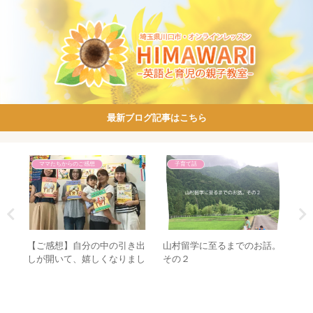
最新ブログ記事はこちら
ママたちからのご感想
子育て話
山村留学に至るまでのお話。
親子
【ご感想】自分の中の引き出
な
その２
発音
しが開いて、嬉しくなりまし
る
た。～フォニックスレッスン
の
～