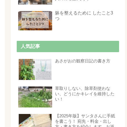
躰を整えるために したこと3
つ
人気記事
あさがおの観察日記の書き方
草取りしない、除草剤使わな
い、どうにかキレイを維持した
い！
【2025年版】サンタさんに手紙
を書こう！ 宛先・料金・出し
方・書き方を紹介します。お返