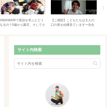
HIMAWARIで英語を学ぶとどう
【ご感想】こどもたちは大人の
【
なるの？0歳から園児、そして小
口の形を結構見ていますー先生
つ
学生に繋がる英語！
のための発音指導法講座
教
し
サイト内検索