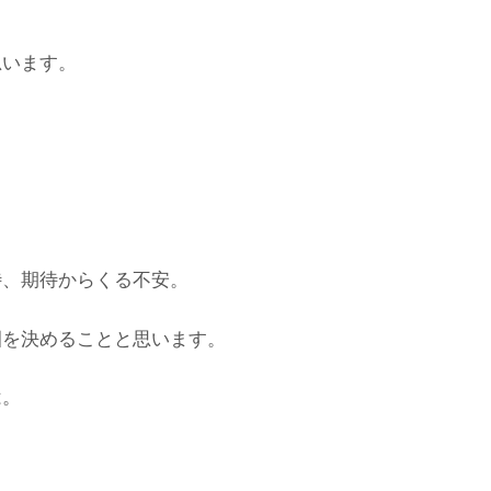
思います。
待、期待からくる不安。
園を決めることと思います。
は。