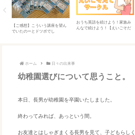
おうち英語を続けよう！家族み
、
【ご感想】こういう講座を望ん
んなで続けよう！【えいごそだ
ま
でいたのーとドツボでし
てサークル】
英会
た！！！！｜先生のための発音
あ
指導法講座①
ホーム
日々の出来事
幼稚園選びについて思うこと。
本日、長男が幼稚園を卒園いたしました。
終わってみれば、あっという間。
お友達とはしゃぎまくる長男を見て、子どもらしく