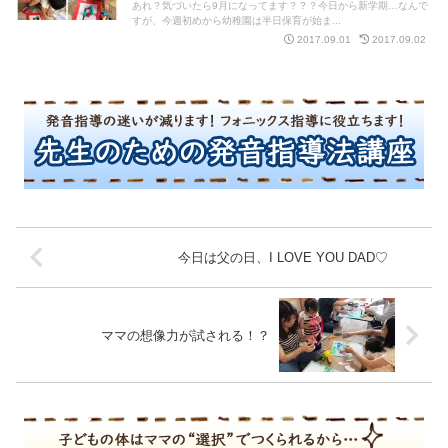
あれ？気づいたら9月になってます？？？今日から新学期…なんで
すが、今週初めから幼稚園は半日保育が始ま...
2017.09.01
2017.09.02
今日は父の日、I LOVE YOU DAD♡
ママの想像力が試される！？