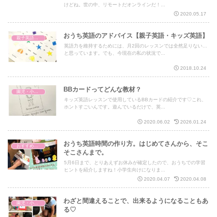
けどね。世の中、リモートだオンラインだ！...
2020.05.17
おうち英語のアドバイス【親子英語・キッズ英語】
親子英語レッスン
英語力を維持するためには、月2回のレッスンでは全然足りない…
と思っています。でも、今現在の私の状況で...
2018.10.24
BBカードってどんな教材？
園児・小学生 キッズ英語
キッズ英語レッスンで使用しているBBカードの紹介です♡これ、
ホントすごいんです。遊んでいるだけで、英...
2020.06.02
2026.01.24
おうち英語時間の作り方。はじめてさんから、そこ
おすすめ英語絵本
そこさんまで。
5月6日まで、とりあえずお休みが確定したので、おうちでの学習
ヒントを紹介しますね！小学生向けになりま...
2020.04.07
2020.04.08
わざと間違えることで、出来るようになることもあ
園児・小学生 キッズ英語
る♡