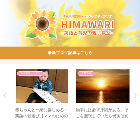
最新ブログ記事はこちら
親子英語レッスン
子育て話
児の
赤ちゃんと一緒に楽しめる♪
物事には必ず原因がある。そ
「
思い
英語の音遊び【ママのための
こを無視していたら現実は変
れ
フォニックスレッスン】
わらない。
ち