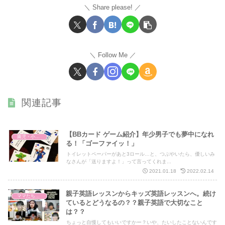
Share please!
Follow Me
関連記事
【BBカード ゲーム紹介】年少男子でも夢中になれ
園児・小学生 キッズ英語
る！「ゴーファイッ！」
トイレットペーパーがあと3ロール…と、つぶやいたら、優しいみ
なさんが「送りますよ！」って言ってくれま...
2021.01.18
2022.02.14
親子英語レッスンからキッズ英語レッスンへ。続け
ママたちからのご感想
ているとどうなるの？？親子英語で大切なこと
は？？
ちょっと自慢してもいいですかー？いや、たいしたことないんです