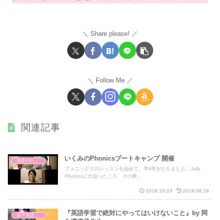
Share please!
Follow Me
関連記事
いくみのPhonicsブートキャンプ 開催
先生のための発音指導法講座
フォニックスのレッスンを始めて、早4年がたちました。Jolly
Phonicsに出会ったころ、その教...
2018.10.03
2019.08.24
『英語学習で絶対にやってはいけないこと』by 阿
親子英語レッスン