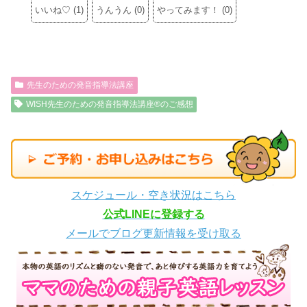
いいね♡
(
1
)
うんうん
(
0
)
やってみます！
(
0
)
先生のための発音指導法講座
WISH先生のための発音指導法講座®のご感想
スケジュール・空き状況はこちら
公式LINEに登録する
メールでブログ更新情報を受け取る