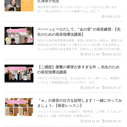
久澤淳子先生
英語学習で絶対にやってはいけないことってなんだと思います
か？？私も自分のレッスンや講座でもよく話して...
2020.12.07
ベーーっとベロだして、“あの音”の発音練習♪【先
先生のための発音指導法講座
生のための発音指導法講座】
先生のための発音指導法講座。発音に自信がない先生も、発音には
自信があるけれど生徒にどう教えたらいいのか迷いがある先生も、
たくさんの発見がある講座です。日本人による日本人のための発音
指導法講座。
2019.11.06
2020.02.23
【ご感想】衝撃の事実が多すぎる件 ←先生のため
先生のための発音指導法講座
の発音指導法講座
7月クラスの先生たちは、みんなおもしろい（笑）いえ、毎度楽し
いですよ！毎度講座は楽しいんですが、その...
2020.07.10
2020.07.12
「ｗ」の発音の仕方を説明します！一緒にやってみ
先生のための発音指導法講座
ましょう♪【発音レッスン】
フォニックスのレッスンを始めて、早5年目。この間、たくさんの
生徒さん（0歳～40代女性）の発音をみて...
2019.12.16
2020.08.10