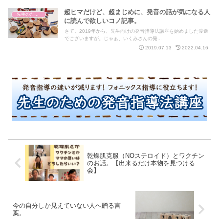
超ヒマだけど、超まじめに、発音の話が気になる人
先生のための発音指導法講座
に読んで欲しいコノ記事。
さて。2019年から、先生向けの発音指導法講座を始めました渡邊
でございますが。じゃぁ、いくみさんの発...
2019.07.13
2022.04.16
乾燥肌克服（NOステロイド）とワクチン
のお話。【出来るだけ本物を見つける
会】
今の自分しか見えていない人へ贈る言
葉。