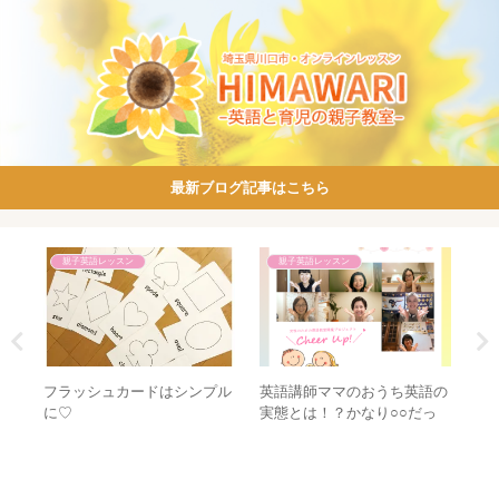
最新ブログ記事はこちら
親子英語レッスン
親子英語レッスン
英語講師ママのおうち英語の
い方
フラッシュカードはシンプル
生
実態とは！？かなり○○だっ
ック
に♡
ブ
た！！