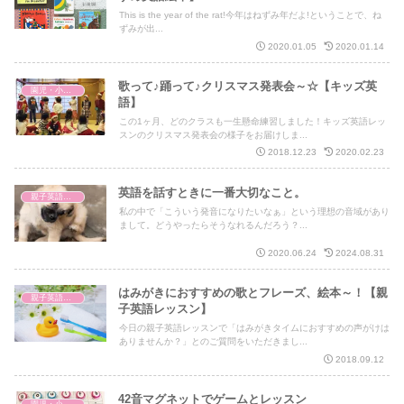
This is the year of the rat!今年はねずみ年だよ!ということで、ね
ずみが出...
2020.01.05
2020.01.14
歌って♪踊って♪クリスマス発表会～☆【キッズ英
園児・小学生 キッズ英語
語】
この1ヶ月、どのクラスも一生懸命練習しました！キッズ英語レッ
スンのクリスマス発表会の様子をお届けしま...
2018.12.23
2020.02.23
英語を話すときに一番大切なこと。
親子英語レッスン
私の中で「こういう発音になりたいなぁ」という理想の音域があり
まして。どうやったらそうなれるんだろう？...
2020.06.24
2024.08.31
はみがきにおすすめの歌とフレーズ、絵本～！【親
親子英語レッスン
子英語レッスン】
今日の親子英語レッスンで「はみがきタイムにおすすめの声がけは
ありませんか？」とのご質問をいただきまし...
2018.09.12
42音マグネットでゲームとレッスン
園児・小学生 キッズ英語