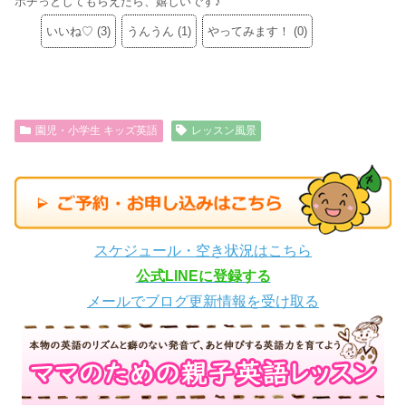
ポチっとしてもらえたら、嬉しいです♪
いいね♡
(
3
)
うんうん
(
1
)
やってみます！
(
0
)
園児・小学生 キッズ英語
レッスン風景
スケジュール・空き状況はこちら
公式LINEに登録する
メールでブログ更新情報を受け取る