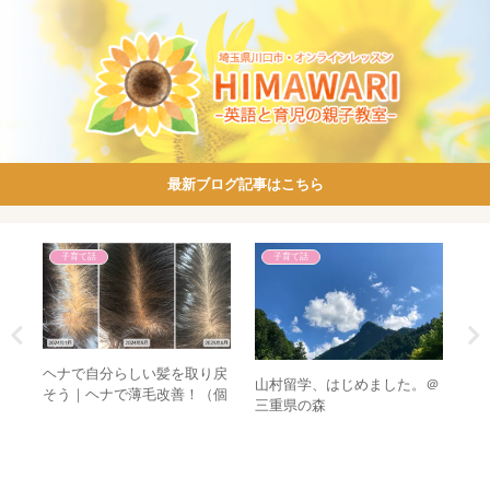
最新ブログ記事はこちら
ママたちからのご感想
親子英語レッスン
。＠
【ご感想】肩の力を抜いて頑
ハロウィーンレッスンは前置
ま
張れそう！～読み聞かせ講座
詞を使ってみるよ♡
め
～
た
ン