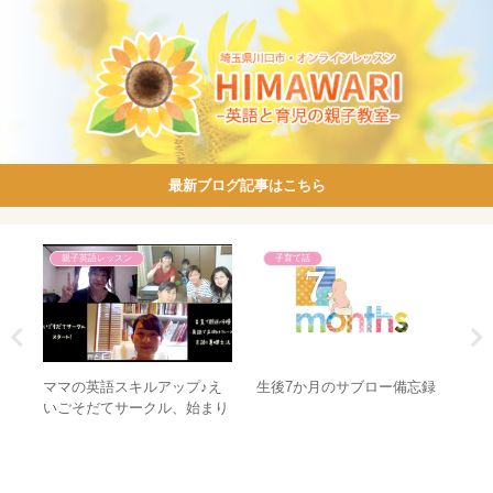
最新ブログ記事はこちら
親子英語レッスン
子育て話
ンと
ママの英語スキルアップ♪え
生後7か月のサブロー備忘録
山
ズム
いごそだてサークル、始まり
困
ました♡