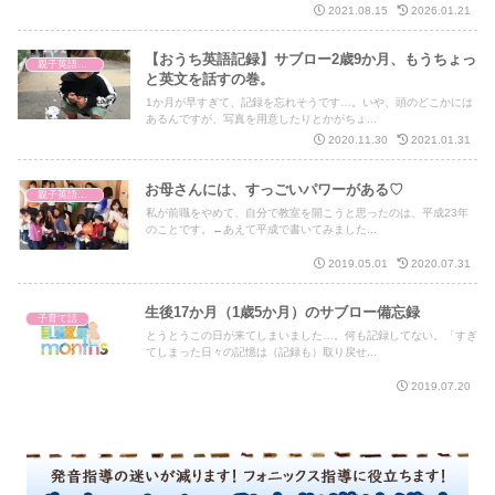
2021.08.15
2026.01.21
【おうち英語記録】サブロー2歳9か月、もうちょっ
親子英語レッスン
と英文を話すの巻。
1か月が早すぎて、記録を忘れそうです…。いや、頭のどこかには
あるんですが、写真を用意したりとかがちょ...
2020.11.30
2021.01.31
お母さんには、すっごいパワーがある♡
親子英語レッスン
私が前職をやめて、自分で教室を開こうと思ったのは、平成23年
のことです。←あえて平成で書いてみました...
2019.05.01
2020.07.31
生後17か月（1歳5か月）のサブロー備忘録
子育て話
とうとうこの日が来てしまいました…。何も記録してない。「すぎ
てしまった日々の記憶は（記録も）取り戻せ...
2019.07.20