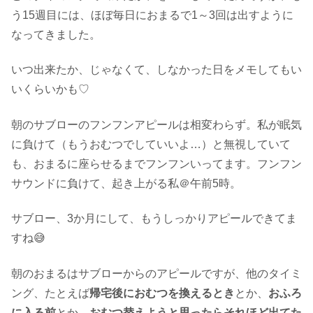
う15週目には、ほぼ毎日におまるで1～3回は出すように
なってきました。
いつ出来たか、じゃなくて、しなかった日をメモしてもい
いくらいかも♡
朝のサブローのフンフンアピールは相変わらず。私が眠気
に負けて（もうおむつでしていいよ…）と無視していて
も、おまるに座らせるまでフンフンいってます。フンフン
サウンドに負けて、起き上がる私＠午前5時。
サブロー、3か月にして、もうしっかりアピールできてま
すね😅
朝のおまるはサブローからのアピールですが、他のタイミ
ング、たとえば
帰宅後におむつを換えるとき
とか、
おふろ
に入る前
とか、
おむつ替えようと思ったらそれほど出てた