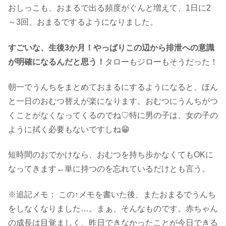
おしっこも、おまるで出る頻度がぐんと増えて、1日に2
～3回、おまるでするようになりました。
すごいな、生後3か月！やっぱりこの辺から排泄への意識
が明確になるんだと思う！
タローもジローもそうだった！
朝一でうんちをまとめておまるにするようになると、ほん
と一日のおむつ替えが楽になります。おむつにうんちがつ
くことがなくなってくるのでね♡特に男の子は、女の子の
ように拭く必要もないですしね😁
短時間のおでかけなら、おむつを持ち歩かなくてもOKに
なってきます←単に持つのを忘れているだけとも言う。
※追記メモ： この↑メモを書いた後、またおまるでうんち
をしなくなりました…。まぁ、そんなものです。赤ちゃん
の成長は目覚ましく、昨日できなかったことが今日できる