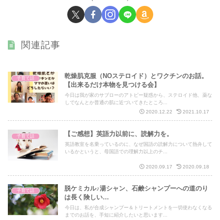
関連記事
乾燥肌克服（NOステロイド）とワクチンのお話。
子育て話
【出来るだけ本物を見つける会】
今日は我が家のサブローのアトピー疑惑から、ステロイド他、薬な
しでなんとか普通の肌に近づいてきたところ...
2020.12.22
2021.10.17
【ご感想】英語力以前に、読解力を。
子育て話
英語教室を名乗っているのに、なぜ国語の読解力について熱弁して
いるかというと、母国語での理解力以上のチ...
2020.09.17
2020.09.18
脱ケミカル♪湯シャン、石鹸シャンプーへの道のり
子育て話
は長く険しい…
今日は、私が合成シャンプー＆トリートメントを一切使わなくなる
までのお話を、手短に紹介したいと思います...