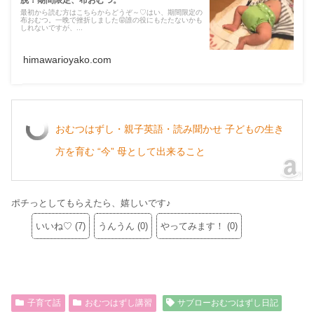
脱！期間限定、布おむつ。
最初から読む方はこちらからどうぞ～♡はい、期間限定の
布おむつ。一晩で挫折しました😝誰の役にもたたないかも
しれないですが、...
himawarioyako.com
おむつはずし・親子英語・読み聞かせ 子どもの生き
方を育む “今” 母として出来ること
ポチっとしてもらえたら、嬉しいです♪
いいね♡
(
7
)
うんうん
(
0
)
やってみます！
(
0
)
子育て話
おむつはずし講習
サブローおむつはずし日記