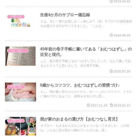
2019.04.04
生後4か月のサブロー備忘録
子育て話
さぁ、月に一度のお楽しみ！←楽しみ？（笑）サブローの成長進捗
をお届けする日がやってきました。「こんな...
2018.06.19
45年前の母子手帳に書いてある「おむつはずし」の
おむつはずし講習
目安と現代。
ふと、昔の母子手帳に“おむつはずし”のことって、なんて書いてあ
るんだろう？と思いまして。夫の母子手帳...
2020.07.29
0歳からコツコツ、おむつはずしの習慣づけ♪
子育て話
もし、我が家に赤ちゃんがいたら、ぜ～～ったいコツコツ、トイレ
に連れて行くなぁ♡と、講座をするたびに思...
2017.11.19
2019.01.12
我が家のおまるの選び方【おむつなし育児】
子育て話
サブロー、おまるから立ち上がるようになってきました。この頃
は、こんなに足が床から離れていたのにね…😫...