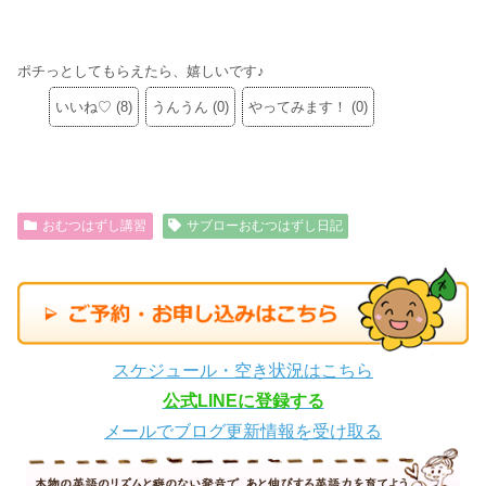
ポチっとしてもらえたら、嬉しいです♪
いいね♡
(
8
)
うんうん
(
0
)
やってみます！
(
0
)
おむつはずし講習
サブローおむつはずし日記
スケジュール・空き状況はこちら
公式LINEに登録する
メールでブログ更新情報を受け取る