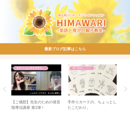
最新ブログ記事はこちら
先生のための発音指導法講座
親子英語レッスン
ルア
【ご感想】先生のための発音
手作りカードの、ちょっとし
「
ーク
指導法講座 第1弾！
たこだわり。
～
講