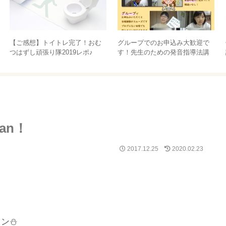
生後23か月（1歳11か月）のサブ
【ご感想】その先にいるお母さ
ロー備忘録
ん、そして子どもたちのために
ー先生のための発音指導法講座
ー
man！
2017.12.25
2020.02.23
ョン⛄