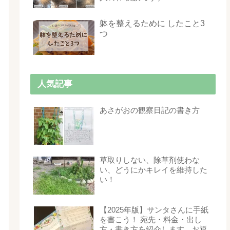
躰を整えるために したこと3
つ
人気記事
あさがおの観察日記の書き方
草取りしない、除草剤使わな
い、どうにかキレイを維持した
い！
【2025年版】サンタさんに手紙
を書こう！ 宛先・料金・出し
方・書き方を紹介します。お返