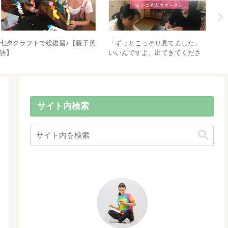
子どもの頃に知りたかったこ
シャンプーも石鹸も使わない洗
過
と、TOP3！親として子どもに伝
髪
剤
えたいこと
サイト内検索