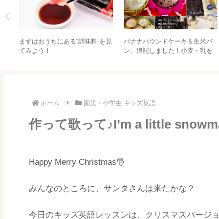
」
歌・絵本・フォニックスでママ
生後17か月（1歳5か月）のサブ
さ
の発音バッチリ矯正！親子英語
ロー備忘録
レッスン
ホーム
園児・小学生 キッズ英語
作って歌って♪I’m a little snow
Happy Merry Christmas🎅
みんなのところに、サンタさんは来たかな？
今日のキッズ英語レッスンは、クリスマスバージ