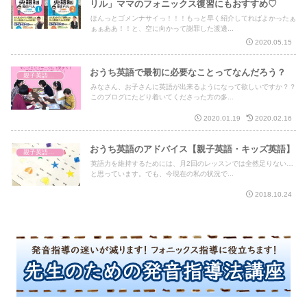
リル」ママのフォニックス復習にもおすすめ♡
ほんっとゴメンナサイっ！！！もっと早く紹介してればよかったぁ
ぁぁああ！！と、空に向かって謝罪した渡邊...
2020.05.15
おうち英語で最初に必要なことってなんだろう？
親子英語レッスン
みなさん、お子さんに英語が出来るようになって欲しいですか？？
このブログにたどり着いてくださった方の多...
2020.01.19
2020.02.16
おうち英語のアドバイス【親子英語・キッズ英語】
親子英語レッスン
英語力を維持するためには、月2回のレッスンでは全然足りない…
と思っています。でも、今現在の私の状況で...
2018.10.24