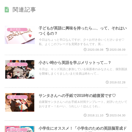
関連記事
子どもが英語に興味を持ったら…、って、それはい
親子英語レッスン
つくるの？
今日はちょっと辛口なんですが、少々お付き合いくださいませ♡
私、よくこのフレーズを見聞きするんです。英...
2020.08.08
2020.08.09
小さい時から英語を学ぶメリットって…？
園児・小学生 キッズ英語
今月は、キッズ英語に参加している保護者のみなさんと、個別面談
を開催しまくりました♪まだ全員は終わって...
2019.02.28
サンタさんへの手紙で2018年の総復習です♡
園児・小学生 キッズ英語
自家製サンタさんへのお手紙＆封筒テンプレート。好評いただいて
おります～！わーい、うれしい！ほんとうれ...
2018.11.10
2023.04.30
小学生にオススメ！「小学生のための英語脳育成ド
親子英語レッスン