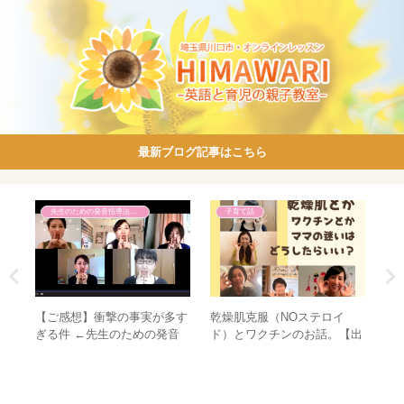
最新ブログ記事はこちら
先生のための発音指導法講座
子育て話
乾燥肌克服（NOステロイ
. ね
【ご感想】衝撃の事実が多す
イ
ド）とワクチンのお話。【出
英語
ぎる件 ←先生のための発音
語
来るだけ本物を見つける会】
指導法講座
の
ン