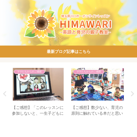
最新ブログ記事はこちら
ママたちからのご感想
ママたちからのご感想
のサ
【ご感想】「このレッスンに
【ご感想】数少ない、育児の
生
参加しないと、一生子どもに
原則に触れている本だと思い
問いかけしないところでし
ました
た！、いや、本当に！！笑」
読み聞かせ講座