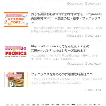
2020.12.09
2020.12.14
おうち英語初心者ママにおすすめする、Rhymoeの
Rhymoe® Phonics Project
英語教材TOP3！～英語の歌・絵本・フォニックス
～
「おうち英語を始めたいけれど、何から始めたらいいの？」そんな
疑問をお持ちのおうち英語初心者ママさんに...
2024.08.28
2024.11.14
Rhymoe® Phonicsってなんなん？？その
Rhymoe® Phonics Project
⓪Rhymoe® Phonicsシリーズ始めます
※この記事は2020年11月13日に公開したものを再UPしていま
す。“英語、リズム、音楽、身体運動を...
2021.01.13
2021.03.03
フォニックスを始めるのに最適な時期は？？
Rhymoe® Phonics Project
「フォニックスで発音がよくなるらしいよ！」「はやいうちからフ
ォニックス始めた方がいいよ！」こんな言葉...
2021.11.23