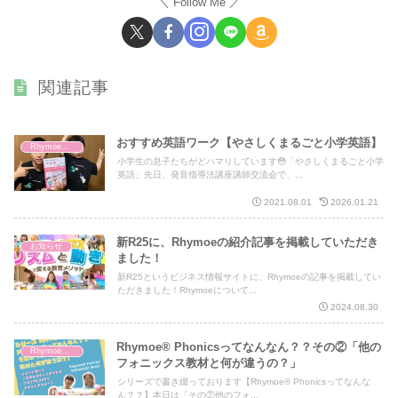
Follow Me
関連記事
おすすめ英語ワーク【やさしくまるごと小学英語】
Rhymoe® Phonics Project
小学生の息子たちがどハマりしています😳「やさしくまるごと小学
英語」先日、発音指導法講座講師交流会で、...
2021.08.01
2026.01.21
新R25に、Rhymoeの紹介記事を掲載していただき
お知らせ
ました！
新R25というビジネス情報サイトに、Rhymoeの記事を掲載してい
ただきました！Rhymoeについて...
2024.08.30
Rhymoe® Phonicsってなんなん？？その②「他の
Rhymoe® Phonics Project
フォニックス教材と何が違うの？」
シリーズで書き綴っております【Rhymoe® Phonicsってなんな
ん？？】本日は「その②他のフォ...