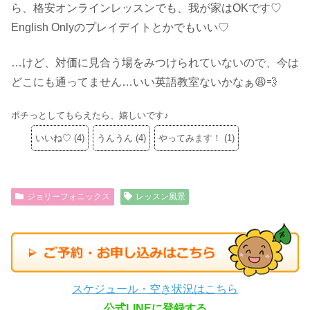
ら、格安オンラインレッスンでも、我が家はOKです♡
English Onlyのプレイデイトとかでもいい♡
…けど、対価に見合う場をみつけられていないので、今は
どこにも通ってません…いい英語教室ないかなぁ😩💨
ポチっとしてもらえたら、嬉しいです♪
いいね♡
(
4
)
うんうん
(
4
)
やってみます！
(
1
)
ジョリーフォニックス
レッスン風景
スケジュール・空き状況はこちら
公式LINEに登録する