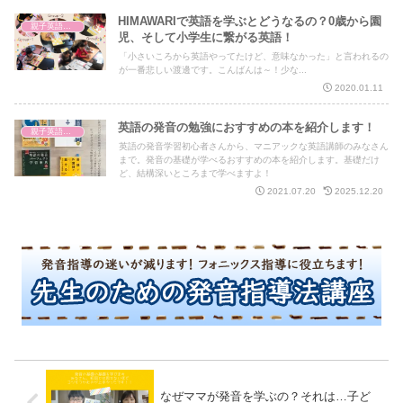
HIMAWARIで英語を学ぶとどうなるの？0歳から園
親子英語レッスン
児、そして小学生に繋がる英語！
「小さいころから英語やってたけど、意味なかった」と言われるの
が一番悲しい渡邊です。こんばんは～！少な...
2020.01.11
英語の発音の勉強におすすめの本を紹介します！
親子英語レッスン
英語の発音学習初心者さんから、マニアックな英語講師のみなさん
まで。発音の基礎が学べるおすすめの本を紹介します。基礎だけ
ど、結構深いところまで学べますよ！
2021.07.20
2025.12.20
なぜママが発音を学ぶの？それは…子ど