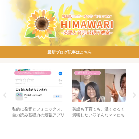
最新ブログ記事はこちら
先生のための発音指導法講座
親子英語レッスン
繋が
私的に発音とフォニックス、
英語も子育ても、濃くゆるく
ど
コで
自力読み基礎力の最強アプリ
満喫したい♡そんなママたち
講
～
を紹介します♡
が集まる場所です♪【えいご
そだてサークル】