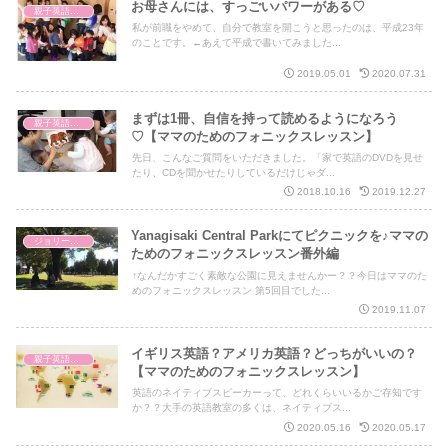
お母さんには、すっごいパワーがある♡
親子英語レッスン
私が前職をやめて、自分で教室を開こうと思ったのは、平成23年
のことです。←あえて平成で書いてみました...
2019.05.01
2020.07.31
まずは1冊、自信を持って読めるようになろう
親子英語レッスン
♡【ママのためのフォニックスレッスン】
先日、こんなご質問をいただきました。「家で英語のDVDを見せ
たり、CDを聞かせたりしているだけじゃダ...
2018.10.16
2019.12.27
Yanagisaki Central Parkにてピクニックを♪ママの
ジョリーフォニックス
ためのフォニックスレッスン番外編
↑なんだかすごく素敵な公園に見えませんかー？？今日はママのた
めのフォニックスレッスン 第5回目でした...
2019.11.07
イギリス英語？アメリカ英語？どっちがいいの？
親子英語レッスン
【ママのためのフォニックスレッスン】
英語のネイティブスピーカーって、どれくらいいるかご存知です
か？？大手の英語教室の多くは、ネイティブス...
2020.05.16
2020.05.17